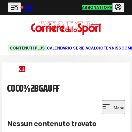
LIVE
Vai al contenuto principale
ABBONATI ORA
CONTENUTI PLUS
CALENDARIO SERIE A
CALCIO
TENNIS
SCOM
COCO%2BGAUFF
Menu
Nessun contenuto trovato