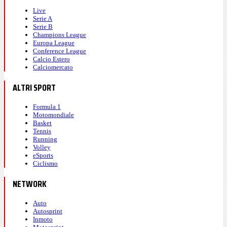
Live
Serie A
Serie B
Champions League
Europa League
Conference League
Calcio Estero
Calciomercato
ALTRI SPORT
Formula 1
Motomondiale
Basket
Tennis
Running
Volley
eSports
Ciclismo
NETWORK
Auto
Autosprint
Inmoto