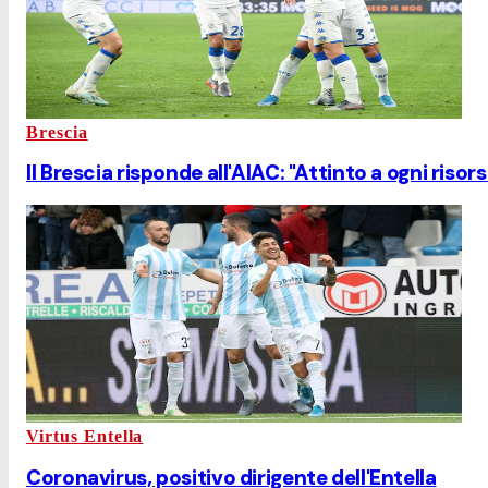
Brescia
Il Brescia risponde all'AIAC: "Attinto a ogni risor
Virtus Entella
Coronavirus, positivo dirigente dell'Entella