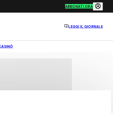
ABBONATI ORA
LEGGI IL GIORNALE
CASINÒ