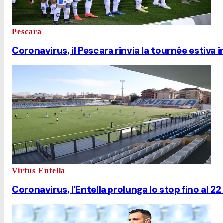
Pescara
Coronavirus, il Pescara rinvia la tournée estiva 
Virtus Entella
Coronavirus, l'Entella prolunga lo stop fino al 2