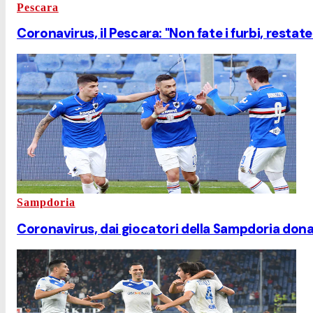
Pescara
Coronavirus, il Pescara: "Non fate i furbi, restat
Sampdoria
Coronavirus, dai giocatori della Sampdoria dona