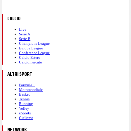
CALCIO
Live
Serie A
Serie B
Champions League
Europa League
Conference League
Calcio Estero
Calciomercato
ALTRI SPORT
Formula 1
Motomondiale
Basket
Tennis
Running
Volley
eSports
Ciclismo
NETWORK