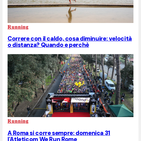
Running
Correre con il caldo, cosa diminuire: velocità
o distanza? Quando e perchè
Running
A Roma si corre sempre: domenica 31
l'Atleticom We Run Rome