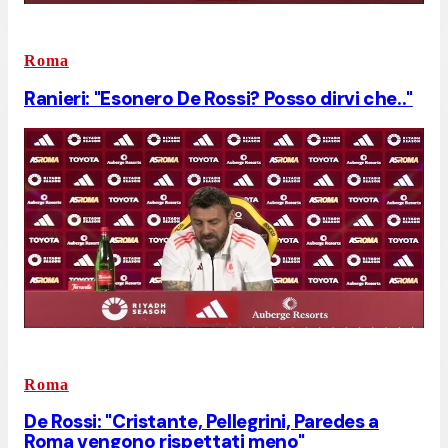
Roma
Ranieri: "Esonero De Rossi? Posso dirvi che.."
Roma
De Rossi: "Cristante, Pellegrini, Paredes a
Roma vengono rispettati meno"