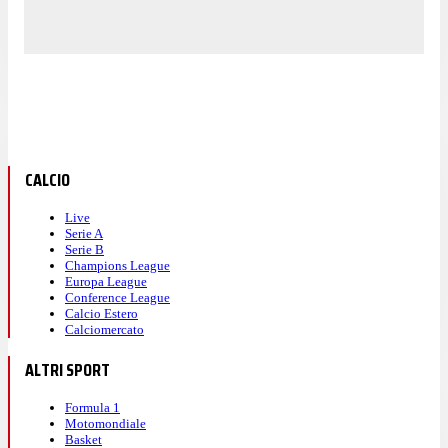
CALCIO
Live
Serie A
Serie B
Champions League
Europa League
Conference League
Calcio Estero
Calciomercato
ALTRI SPORT
Formula 1
Motomondiale
Basket