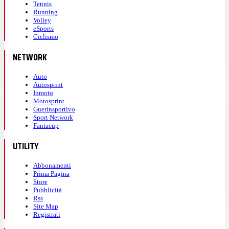
Tennis
Running
Volley
eSports
Ciclismo
NETWORK
Auto
Autosprint
Inmoto
Motosprint
Guerinsportivo
Sport Network
Fantacup
UTILITY
Abbonamenti
Prima Pagina
Store
Pubblicità
Rss
Site Map
Registrati