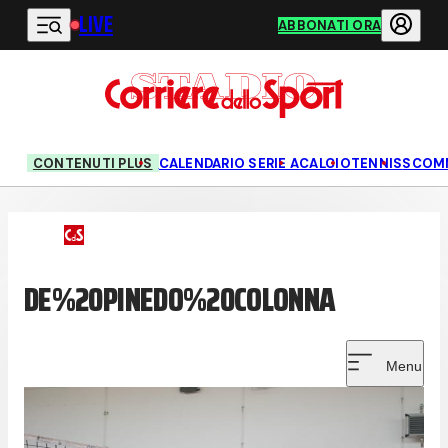
LIVE
Vai al contenuto principale
ABBONATI ORA
CONTENUTI PLUS
CALENDARIO SERIE A
CALCIO
TENNIS
SCOM
DE%20PINEDO%20COLONNA
Menu