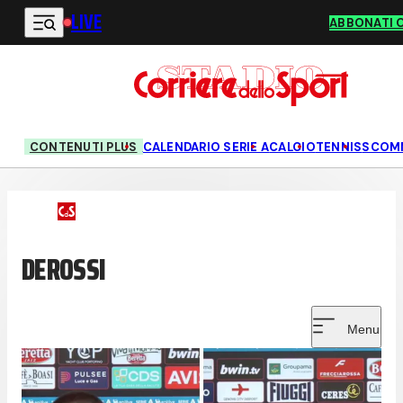
LIVE
Vai al contenuto principale
ABBONATI 
CONTENUTI PLUS
CALENDARIO SERIE A
CALCIO
TENNIS
SCOM
DEROSSI
Menu