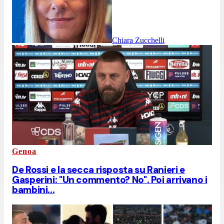
Chiara Zucchelli
Genoa
De Rossi e la secca risposta su Ranieri e
Gasperini: "Un commento? No". Poi arrivano i
bambini...