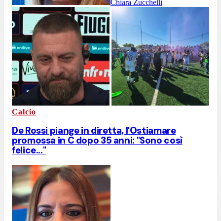
Chiara Zucchelli
Calcio
De Rossi piange in diretta, l'Ostiamare
promossa in C dopo 35 anni: "Sono così
felice..."