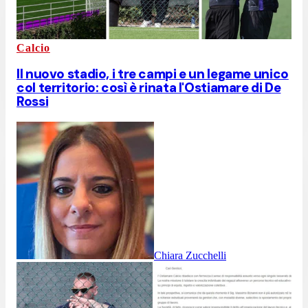
Calcio
Il nuovo stadio, i tre campi e un legame unico
col territorio: così è rinata l'Ostiamare di De
Rossi
Chiara Zucchelli