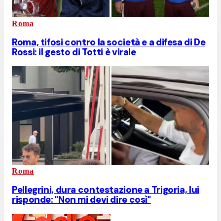
Roma
Roma, tifosi contro la società e a difesa di De
Rossi: il gesto di Totti è virale
Roma
Pellegrini, dura contestazione a Trigoria, lui
risponde: "Non mi devi dire così"