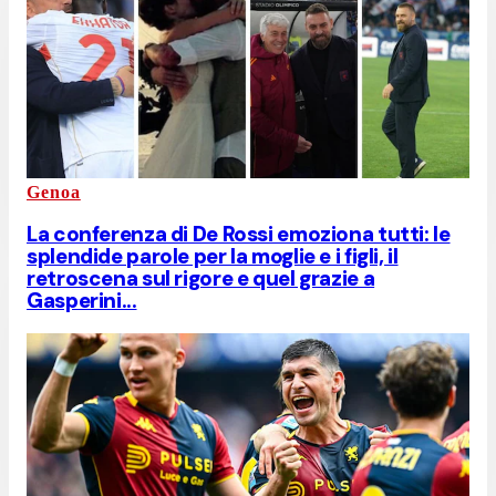
Genoa
La conferenza di De Rossi emoziona tutti: le
splendide parole per la moglie e i figli, il
retroscena sul rigore e quel grazie a
Gasperini...