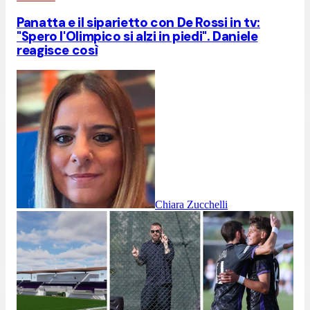
Panatta e il siparietto con De Rossi in tv:
"Spero l'Olimpico si alzi in piedi". Daniele
reagisce così
Chiara Zucchelli