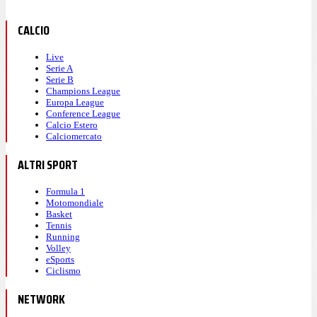
CALCIO
Live
Serie A
Serie B
Champions League
Europa League
Conference League
Calcio Estero
Calciomercato
ALTRI SPORT
Formula 1
Motomondiale
Basket
Tennis
Running
Volley
eSports
Ciclismo
NETWORK