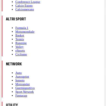
Conference League
Calcio Estero
Calciomercato
ALTRI SPORT
Formula 1
Motomondiale
Basket
Tennis
Running
Volley
eSports
Ciclismo
NETWORK
Auto
Autosprint
Inmoto
Motosprint
Guerinsportivo
Sport Network
Fantacup
UTILITY