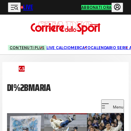
LIVE
Vai al contenuto principale
ABBONATI ORA
CONTENUTI PLUS
LIVE CALCIOMERCATO
CALENDARIO SERIE 
DI%2BMARIA
Menu