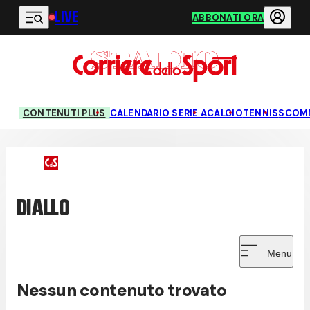
LIVE
Vai al contenuto principale
ABBONATI ORA
CONTENUTI PLUS
CALENDARIO SERIE A
CALCIO
TENNIS
SCOM
DIALLO
Menu
Nessun contenuto trovato