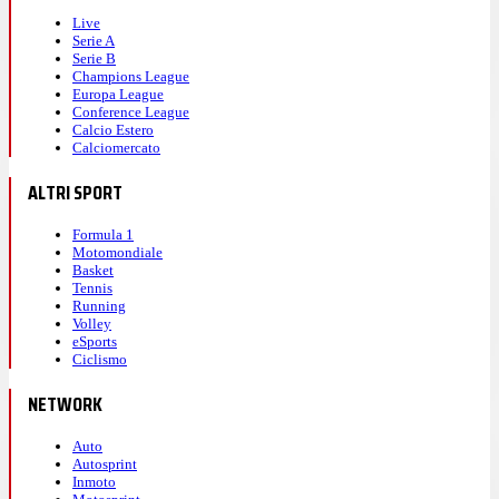
Live
Serie A
Serie B
Champions League
Europa League
Conference League
Calcio Estero
Calciomercato
ALTRI SPORT
Formula 1
Motomondiale
Basket
Tennis
Running
Volley
eSports
Ciclismo
NETWORK
Auto
Autosprint
Inmoto