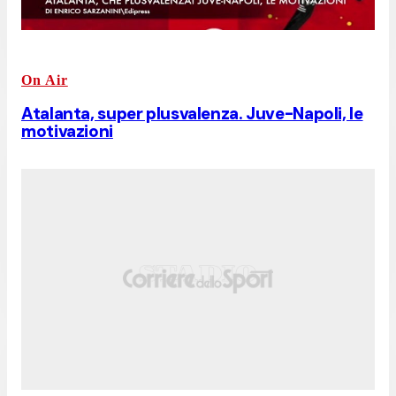
On Air
Atalanta, super plusvalenza. Juve-Napoli, le
motivazioni