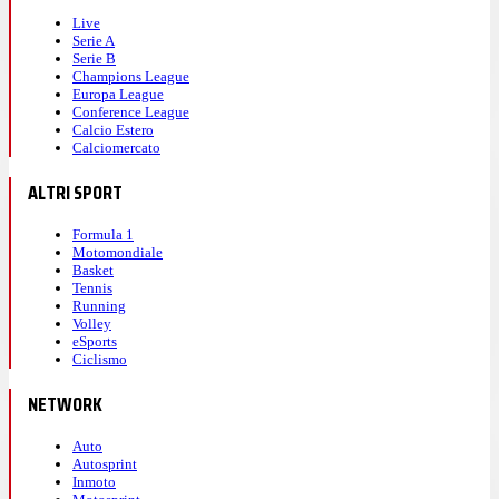
Live
Serie A
Serie B
Champions League
Europa League
Conference League
Calcio Estero
Calciomercato
ALTRI SPORT
Formula 1
Motomondiale
Basket
Tennis
Running
Volley
eSports
Ciclismo
NETWORK
Auto
Autosprint
Inmoto