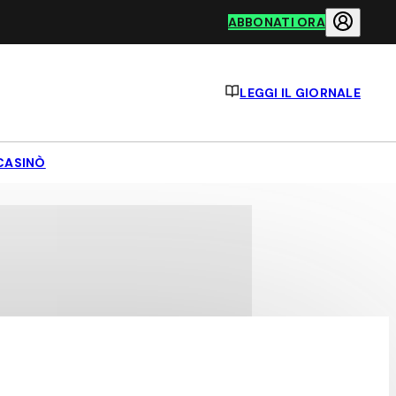
ABBONATI ORA
LEGGI IL GIORNALE
CASINÒ