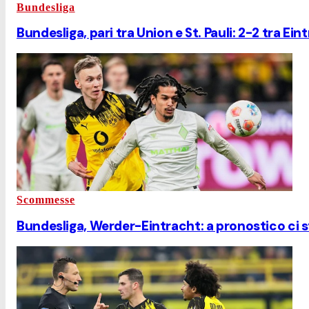
Bundesliga
Bundesliga, pari tra Union e St. Pauli: 2-2 tra Ei
Scommesse
Bundesliga, Werder-Eintracht: a pronostico ci st