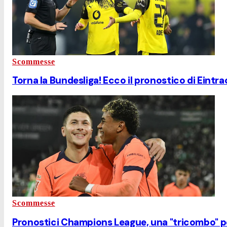
Scommesse
Torna la Bundesliga! Ecco il pronostico di Ein
Scommesse
Pronostici Champions League, una "tricombo" p