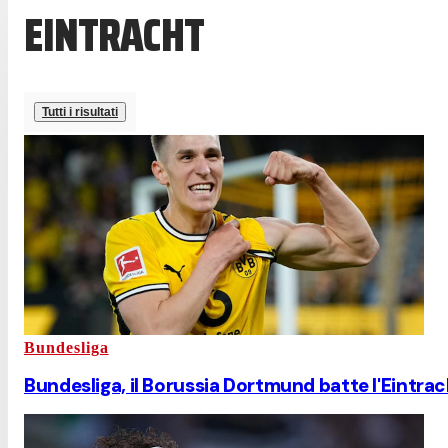
EINTRACHT
Tutti i risultati
Bundesliga
Bundesliga, il Borussia Dortmund batte l'Eintra