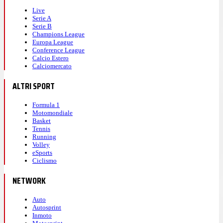
Live
Serie A
Serie B
Champions League
Europa League
Conference League
Calcio Estero
Calciomercato
ALTRI SPORT
Formula 1
Motomondiale
Basket
Tennis
Running
Volley
eSports
Ciclismo
NETWORK
Auto
Autosprint
Inmoto