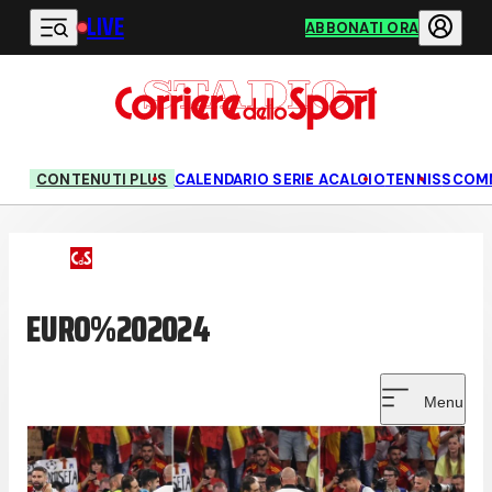
LIVE
Vai al contenuto principale
ABBONATI ORA
CONTENUTI PLUS
CALENDARIO SERIE A
CALCIO
TENNIS
SCOM
EURO%202024
Menu