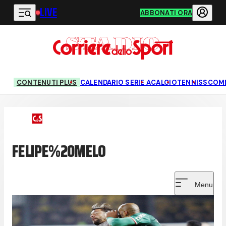
LIVE
Vai al contenuto principale
ABBONATI ORA
CONTENUTI PLUS
CALENDARIO SERIE A
CALCIO
TENNIS
SCOM
FELIPE%20MELO
Menu