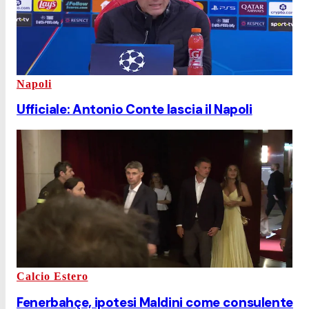
Napoli
Ufficiale: Antonio Conte lascia il Napoli
Calcio Estero
Fenerbahçe, ipotesi Maldini come consulente