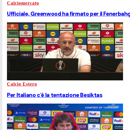
Calciomercato
Ufficiale, Greenwood ha firmato per il Fenerbah
Calcio Estero
Per Italiano c'è la tentazione Besiktas