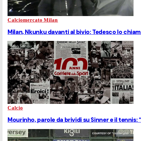
Calciomercato Milan
Milan, Nkunku davanti al bivio: Tedesco lo chia
Calcio
Mourinho, parole da brividi su Sinner e il tennis