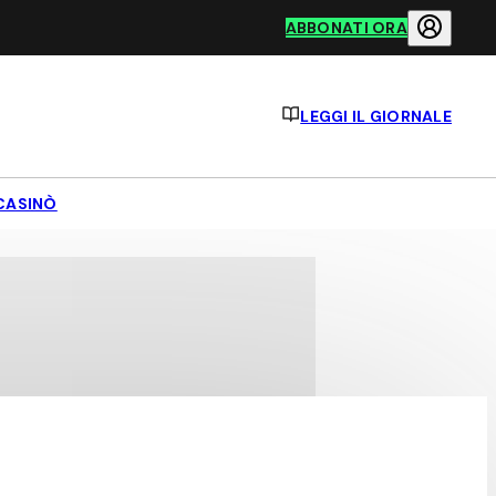
ABBONATI ORA
LEGGI IL GIORNALE
CASINÒ