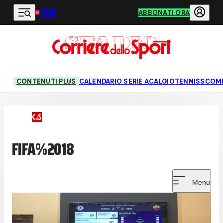
LIVE
Vai al contenuto principale
ABBONATI ORA
CONTENUTI PLUS
CALENDARIO SERIE A
CALCIO
TENNIS
SCOM
FIFA%2018
Menu