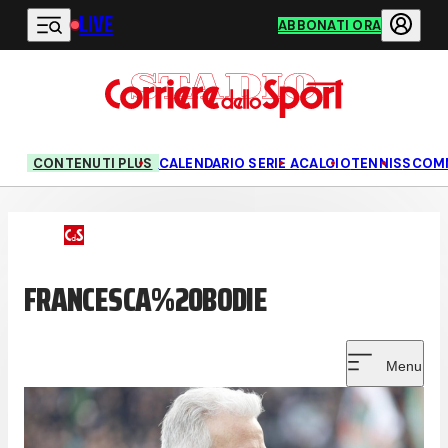
LIVE
Vai al contenuto principale
ABBONATI ORA
CONTENUTI PLUS
CALENDARIO SERIE A
CALCIO
TENNIS
SCOM
FRANCESCA%20BODIE
Menu