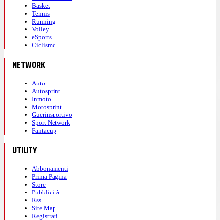
Basket
Tennis
Running
Volley
eSports
Ciclismo
NETWORK
Auto
Autosprint
Inmoto
Motosprint
Guerinsportivo
Sport Network
Fantacup
UTILITY
Abbonamenti
Prima Pagina
Store
Pubblicità
Rss
Site Map
Registrati