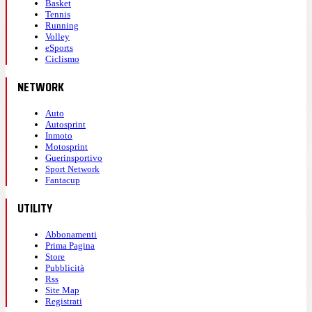
Basket
Tennis
Running
Volley
eSports
Ciclismo
NETWORK
Auto
Autosprint
Inmoto
Motosprint
Guerinsportivo
Sport Network
Fantacup
UTILITY
Abbonamenti
Prima Pagina
Store
Pubblicità
Rss
Site Map
Registrati