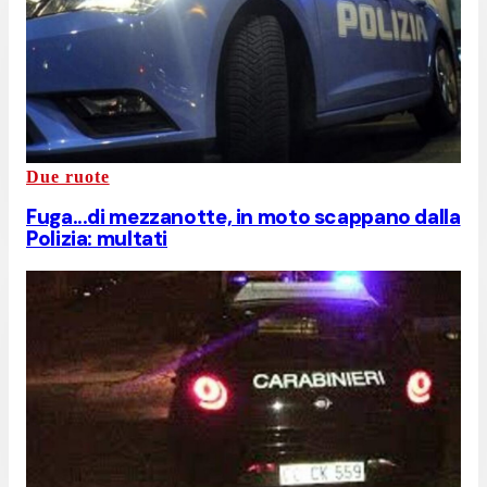
Due ruote
Fuga...di mezzanotte, in moto scappano dalla
Polizia: multati