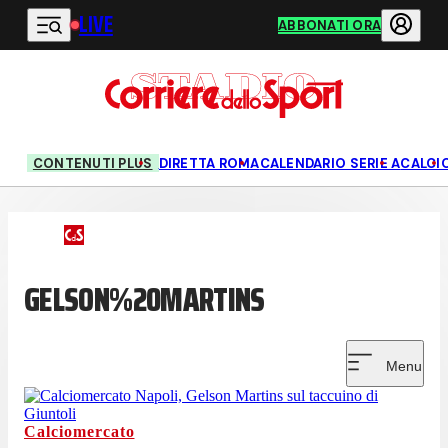
LIVE
Vai al contenuto principale
ABBONATI ORA
CONTENUTI PLUS
DIRETTA ROMA
CALENDARIO SERIE A
CALCI
GELSON%20MARTINS
Menu
Calciomercato