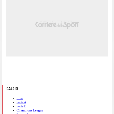
CALCIO
Live
Serie A
Serie B
Champions League
Europa League
Conference League
Calcio Estero
Calciomercato
ALTRI SPORT
Formula 1
Motomondiale
Basket
Tennis