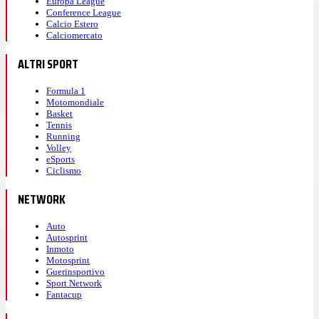
Running
Volley
eSports
Ciclismo
NETWORK
Auto
Autosprint
Inmoto
Motosprint
Guerinsportivo
Sport Network
Fantacup
UTILITY
Abbonamenti
Prima Pagina
Store
Pubblicità
Rss
Site Map
Registrati
ASSISTENZA