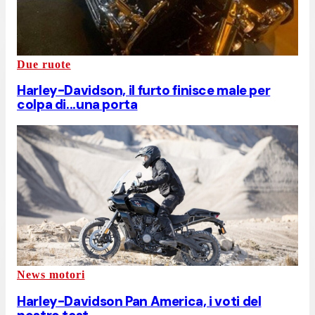
Due ruote
Harley-Davidson, il furto finisce male per
colpa di...una porta
News motori
Harley-Davidson Pan America, i voti del