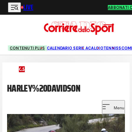
LIVE
Vai al contenuto principale
ABBONATI 
CONTENUTI PLUS
CALENDARIO SERIE A
CALCIO
TENNIS
SCOM
HARLEY%20DAVIDSON
Menu