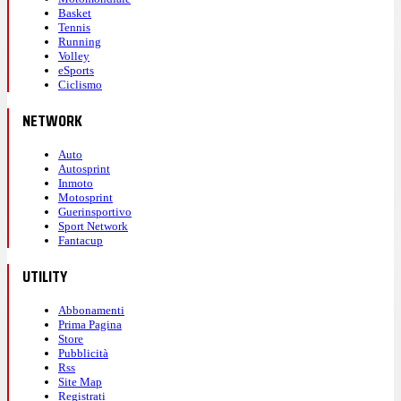
Basket
Tennis
Running
Volley
eSports
Ciclismo
NETWORK
Auto
Autosprint
Inmoto
Motosprint
Guerinsportivo
Sport Network
Fantacup
UTILITY
Abbonamenti
Prima Pagina
Store
Pubblicità
Rss
Site Map
Registrati