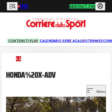
LIVE
Vai al contenuto principale
ABBONATI ORA
CONTENUTI PLUS
CALENDARIO SERIE A
CALCIO
TENNIS
SCOM
HONDA%20X-ADV
Menu