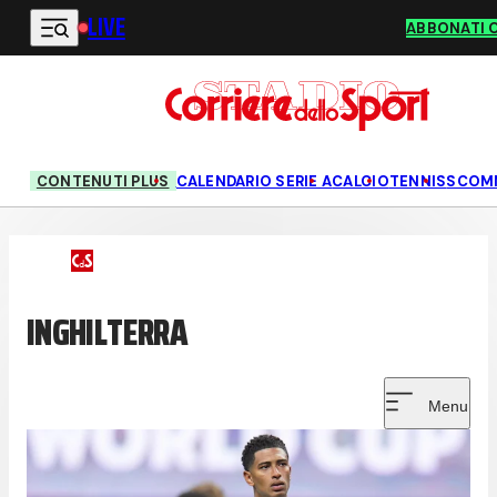
LIVE
Vai al contenuto principale
ABBONATI 
CONTENUTI PLUS
CALENDARIO SERIE A
CALCIO
TENNIS
SCOM
INGHILTERRA
Menu