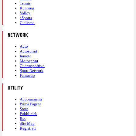
Tennis
Running
Volley
eSports
Ciclismo
NETWORK
Auto
Autosprint
Inmoto
Motosprint
Guerinsportivo
Sport Network
Fantacup
UTILITY
Abbonamenti
Prima Pagina
Store
Pubblicità
Rss
Site Map
Registrati