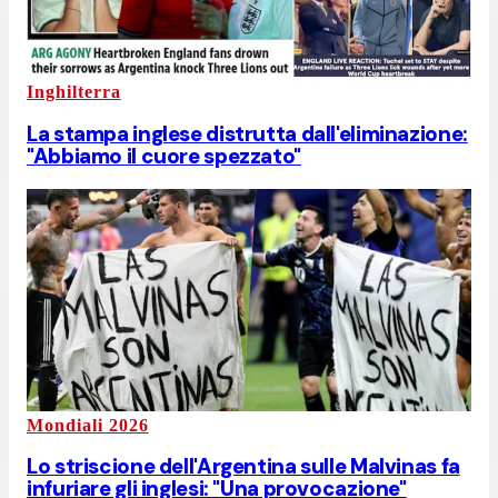
Inghilterra
La stampa inglese distrutta dall'eliminazione:
"Abbiamo il cuore spezzato"
Mondiali 2026
Lo striscione dell'Argentina sulle Malvinas fa
infuriare gli inglesi: "Una provocazione"