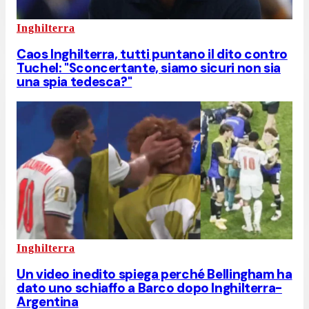
Inghilterra
Caos Inghilterra, tutti puntano il dito contro
Tuchel: "Sconcertante, siamo sicuri non sia
una spia tedesca?"
Inghilterra
Un video inedito spiega perché Bellingham ha
dato uno schiaffo a Barco dopo Inghilterra-
Argentina