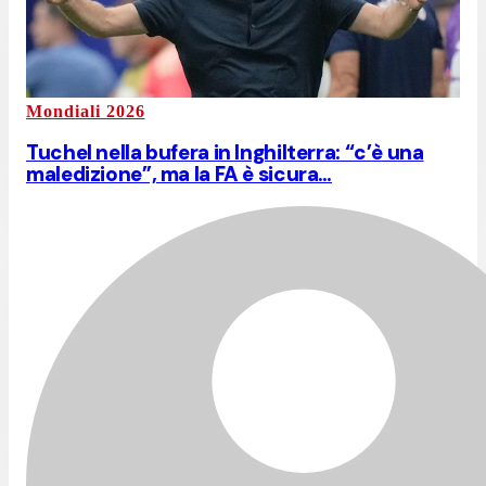
Mondiali 2026
Tuchel nella bufera in Inghilterra: “c’è una
maledizione”, ma la FA è sicura…