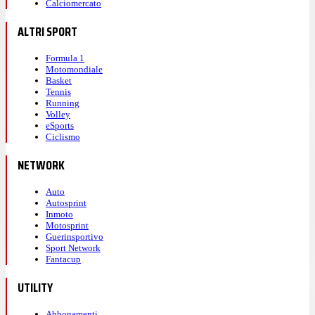
Calciomercato
ALTRI SPORT
Formula 1
Motomondiale
Basket
Tennis
Running
Volley
eSports
Ciclismo
NETWORK
Auto
Autosprint
Inmoto
Motosprint
Guerinsportivo
Sport Network
Fantacup
UTILITY
Abbonamenti