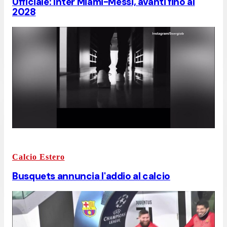
Ufficiale: Inter Miami-Messi, avanti fino al
2028
Calcio Estero
Busquets annuncia l'addio al calcio