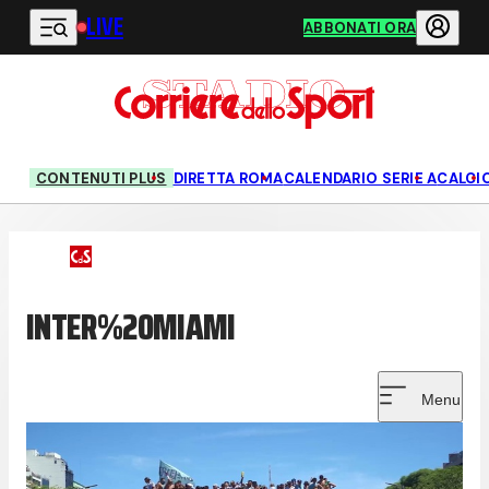
LIVE
Vai al contenuto principale
ABBONATI ORA
CONTENUTI PLUS
DIRETTA ROMA
CALENDARIO SERIE A
CALCI
INTER%20MIAMI
Menu