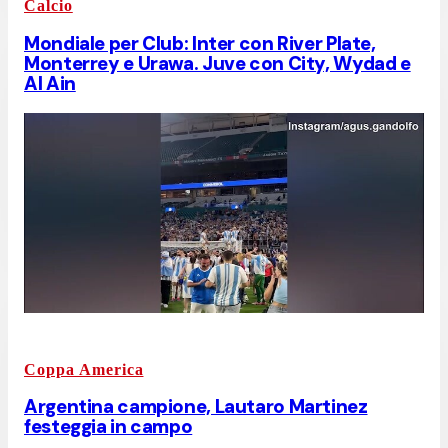
Calcio
Mondiale per Club: Inter con River Plate,
Monterrey e Urawa. Juve con City, Wydad e
Al Ain
Coppa America
Argentina campione, Lautaro Martinez
festeggia in campo