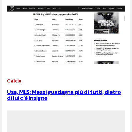
Calcio
Usa, MLS: Messi guadagna più di tutti, dietro
di lui c'è Insigne