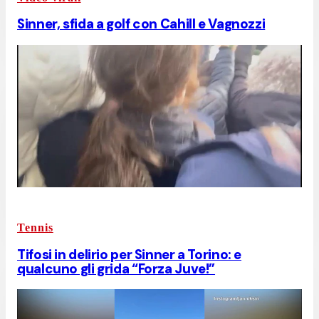
Sinner, sfida a golf con Cahill e Vagnozzi
Tennis
Tifosi in delirio per Sinner a Torino: e
qualcuno gli grida “Forza Juve!”