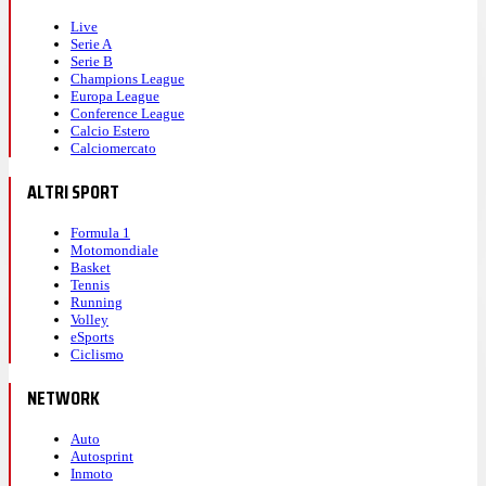
Live
Serie A
Serie B
Champions League
Europa League
Conference League
Calcio Estero
Calciomercato
ALTRI SPORT
Formula 1
Motomondiale
Basket
Tennis
Running
Volley
eSports
Ciclismo
NETWORK
Auto
Autosprint
Inmoto