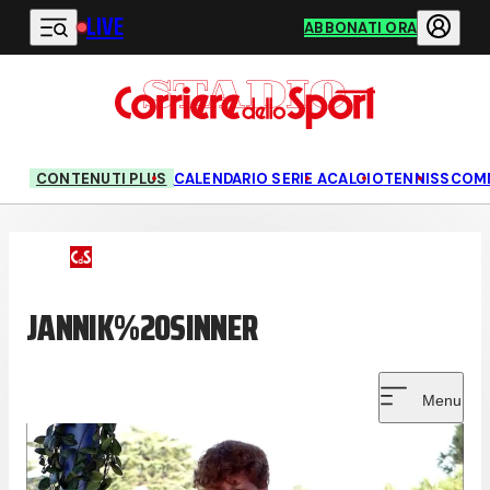
LIVE
Vai al contenuto principale
ABBONATI ORA
CONTENUTI PLUS
CALENDARIO SERIE A
CALCIO
TENNIS
SCOM
JANNIK%20SINNER
Menu