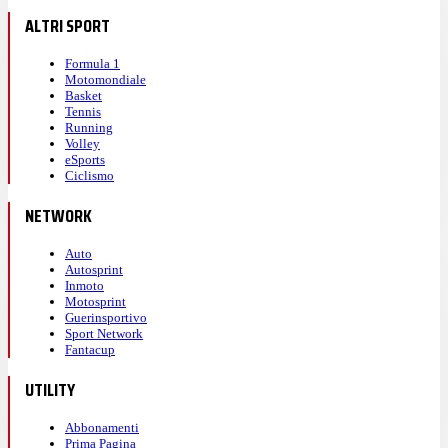
ALTRI SPORT
Formula 1
Motomondiale
Basket
Tennis
Running
Volley
eSports
Ciclismo
NETWORK
Auto
Autosprint
Inmoto
Motosprint
Guerinsportivo
Sport Network
Fantacup
UTILITY
Abbonamenti
Prima Pagina