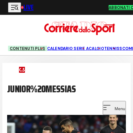
LIVE
Vai al contenuto principale
ABBONATI 
CONTENUTI PLUS
CALENDARIO SERIE A
CALCIO
TENNIS
SCOM
JUNIOR%20MESSIAS
Menu