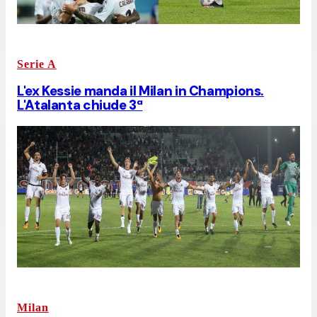
Serie A
L'ex Kessie manda il Milan in Champions.
L'Atalanta chiude 3ª
Milan