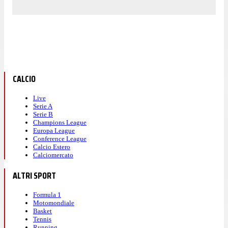
CALCIO
Live
Serie A
Serie B
Champions League
Europa League
Conference League
Calcio Estero
Calciomercato
ALTRI SPORT
Formula 1
Motomondiale
Basket
Tennis
Running