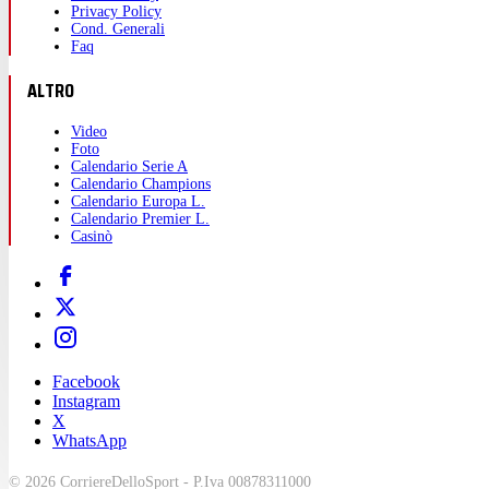
Privacy Policy
Cond. Generali
Faq
ALTRO
Video
Foto
Calendario Serie A
Calendario Champions
Calendario Europa L.
Calendario Premier L.
Casinò
Facebook
Instagram
X
WhatsApp
© 2026 CorriereDelloSport - P.Iva 00878311000