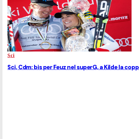
Sci
Sci, Cdm: bis per Feuz nel superG, a Kilde la cop