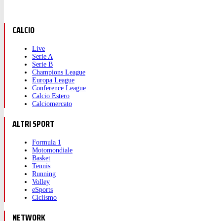
CALCIO
Live
Serie A
Serie B
Champions League
Europa League
Conference League
Calcio Estero
Calciomercato
ALTRI SPORT
Formula 1
Motomondiale
Basket
Tennis
Running
Volley
eSports
Ciclismo
NETWORK