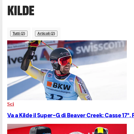
KILDE
Tutti (2)
Articoli (2)
Sci
Va a Kilde il Super-G di Beaver Creek: Casse 17°, 