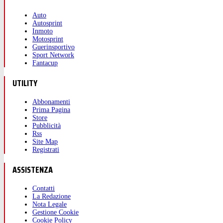
Auto
Autosprint
Inmoto
Motosprint
Guerinsportivo
Sport Network
Fantacup
UTILITY
Abbonamenti
Prima Pagina
Store
Pubblicità
Rss
Site Map
Registrati
ASSISTENZA
Contatti
La Redazione
Nota Legale
Gestione Cookie
Cookie Policy