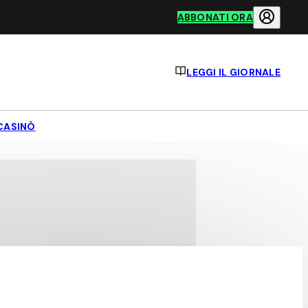
ABBONATI ORA
LEGGI IL GIORNALE
CASINÒ