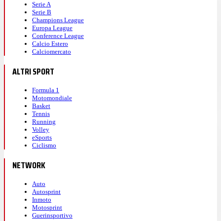
Serie A
Serie B
Champions League
Europa League
Conference League
Calcio Estero
Calciomercato
ALTRI SPORT
Formula 1
Motomondiale
Basket
Tennis
Running
Volley
eSports
Ciclismo
NETWORK
Auto
Autosprint
Inmoto
Motosprint
Guerinsportivo