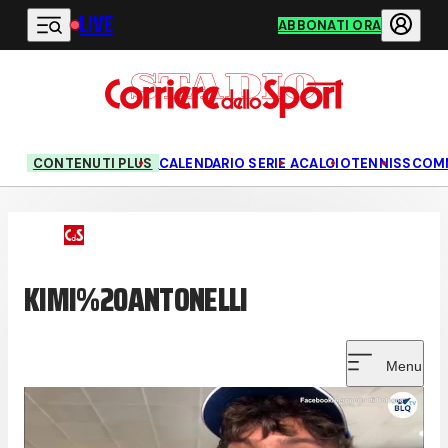
LIVE
Vai al contenuto principale
ABBONATI ORA
CONTENUTI PLUS
CALENDARIO SERIE A
CALCIO
TENNIS
SCOM
KIMI%20ANTONELLI
Menu