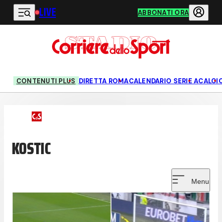
LIVE
Vai al contenuto principale
ABBONATI ORA
CONTENUTI PLUS
DIRETTA ROMA
CALENDARIO SERIE A
CALCI
KOSTIC
Menu