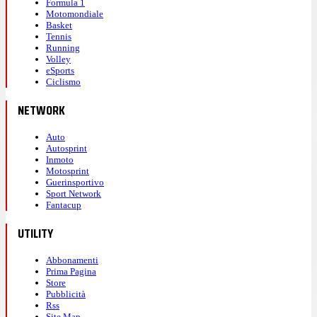
Formula 1
Motomondiale
Basket
Tennis
Running
Volley
eSports
Ciclismo
NETWORK
Auto
Autosprint
Inmoto
Motosprint
Guerinsportivo
Sport Network
Fantacup
UTILITY
Abbonamenti
Prima Pagina
Store
Pubblicità
Rss
Site Map