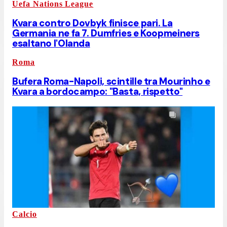
Uefa Nations League
Kvara contro Dovbyk finisce pari. La
Germania ne fa 7. Dumfries e Koopmeiners
esaltano l'Olanda
Roma
Bufera Roma-Napoli, scintille tra Mourinho e
Kvara a bordocampo: "Basta, rispetto"
Calcio