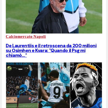
Calciomercato Napoli
De Laurentiis e il retroscena da 200 milioni
su Osimhen e Kvara: "Quando il Psg mi
chiamò..."