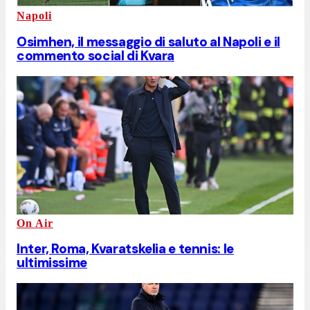
Napoli
Osimhen, il messaggio di saluto al Napoli e il
commento social di Kvara
On Air
Inter, Roma, Kvaratskelia e tennis: le
ultimissime