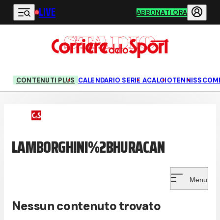
LIVE
Vai al contenuto principale
ABBONATI ORA
CONTENUTI PLUS
CALENDARIO SERIE A
CALCIO
TENNIS
SCOM
LAMBORGHINI%2BHURACAN
Menu
Nessun contenuto trovato