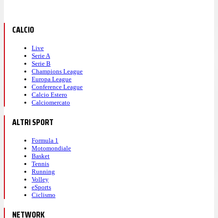
CALCIO
Live
Serie A
Serie B
Champions League
Europa League
Conference League
Calcio Estero
Calciomercato
ALTRI SPORT
Formula 1
Motomondiale
Basket
Tennis
Running
Volley
eSports
Ciclismo
NETWORK