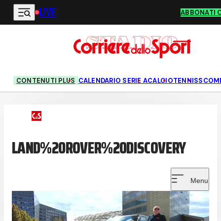
LIVE
Vai al contenuto principale
ABBONATI 
CONTENUTI PLUS
CALENDARIO SERIE A
CALCIO
TENNIS
SCOM
LAND%20ROVER%20DISCOVERY
Menu