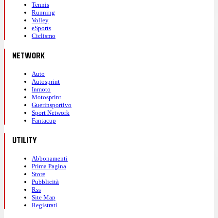
Tennis
Running
Volley
eSports
Ciclismo
NETWORK
Auto
Autosprint
Inmoto
Motosprint
Guerinsportivo
Sport Network
Fantacup
UTILITY
Abbonamenti
Prima Pagina
Store
Pubblicità
Rss
Site Map
Registrati