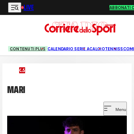
LIVE
Vai al contenuto principale
ABBONATI 
CONTENUTI PLUS
CALENDARIO SERIE A
CALCIO
TENNIS
SCOM
MARI
Menu