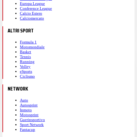
Europa League
Conference League
Calcio Estero
Calciomercato
ALTRI SPORT
Formula 1
Motomondiale
Basket
Tennis
Running
Volley
eSports
Ciclismo
NETWORK
Auto
Autosprint
Inmoto
Motosprint
Guerinsportivo
Sport Network
Fantacup