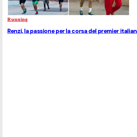
Running
Renzi, la passione per la corsa del premier italia