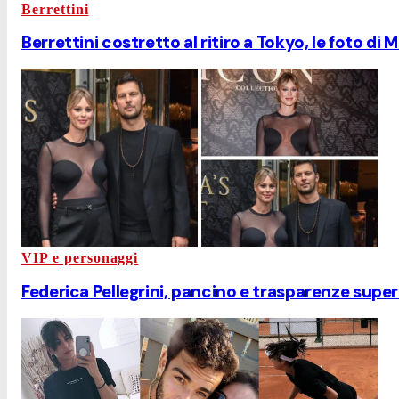
Berrettini
Berrettini costretto al ritiro a Tokyo, le foto di
VIP e personaggi
Federica Pellegrini, pancino e trasparenze super