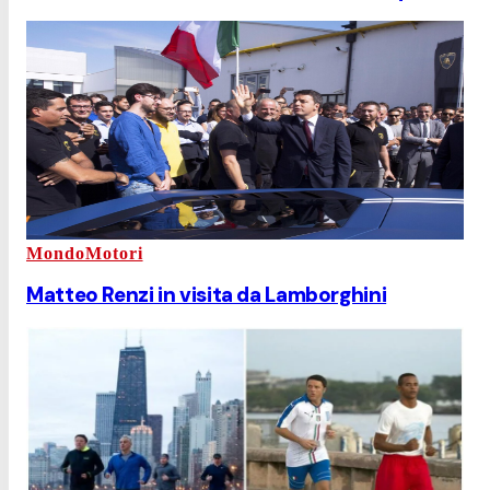
MondoMotori
Matteo Renzi in visita da Lamborghini