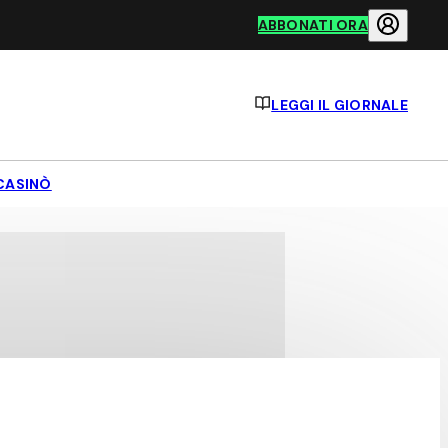
ABBONATI ORA
LEGGI IL GIORNALE
CASINÒ