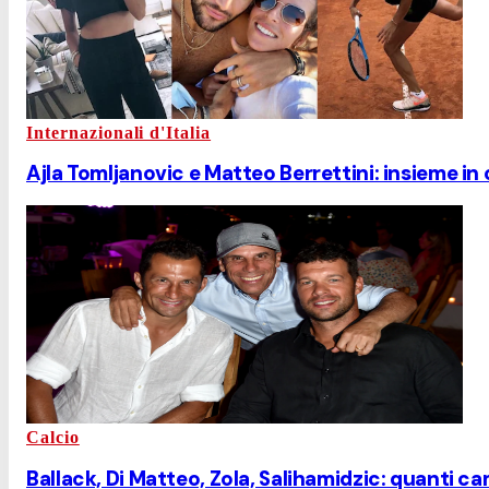
Internazionali d'Italia
Ajla Tomljanovic e Matteo Berrettini: insieme in
Calcio
Ballack, Di Matteo, Zola, Salihamidzic: quanti c