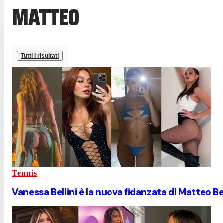
MATTEO
Tutti i risultati
Tennis
Vanessa Bellini è la nuova fidanzata di Matteo Ber