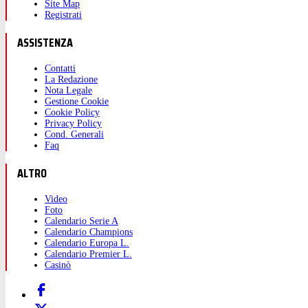
Site Map
Registrati
ASSISTENZA
Contatti
La Redazione
Nota Legale
Gestione Cookie
Cookie Policy
Privacy Policy
Cond. Generali
Faq
ALTRO
Video
Foto
Calendario Serie A
Calendario Champions
Calendario Europa L.
Calendario Premier L.
Casinò