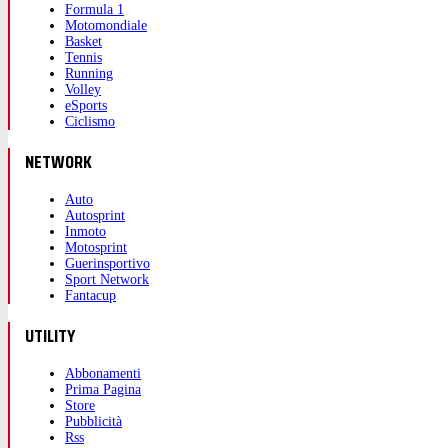
Formula 1
Motomondiale
Basket
Tennis
Running
Volley
eSports
Ciclismo
NETWORK
Auto
Autosprint
Inmoto
Motosprint
Guerinsportivo
Sport Network
Fantacup
UTILITY
Abbonamenti
Prima Pagina
Store
Pubblicità
Rss