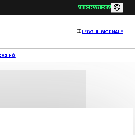
ABBONATI ORA
LEGGI IL GIORNALE
CASINÒ