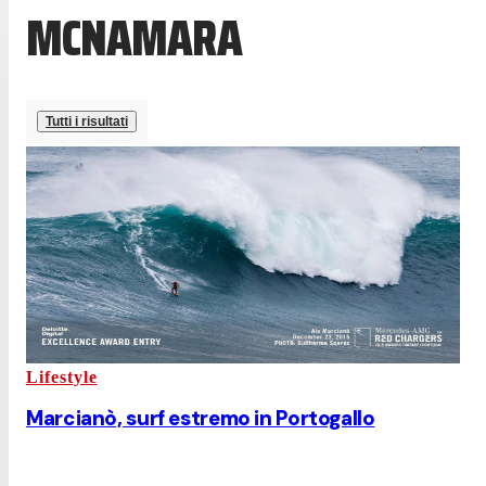
MCNAMARA
Tutti i risultati
Lifestyle
Marcianò, surf estremo in Portogallo