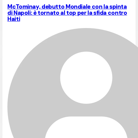
McTominay, debutto Mondiale con la spinta
di Napoli: è tornato al top per la sfida contro
Haiti