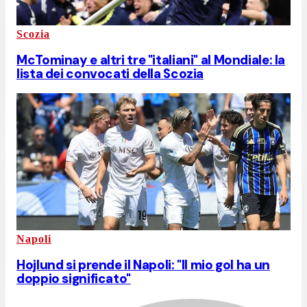
Scozia
McTominay e altri tre "italiani" al Mondiale: la
lista dei convocati della Scozia
Napoli
Hojlund si prende il Napoli: "Il mio gol ha un
doppio significato"