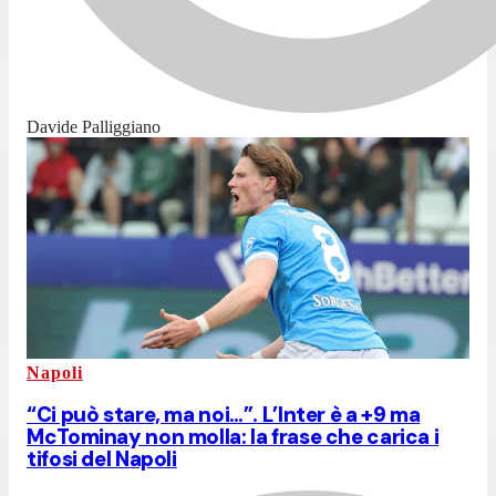
Davide Palliggiano
Napoli
“Ci può stare, ma noi…”. L’Inter è a +9 ma
McTominay non molla: la frase che carica i
tifosi del Napoli