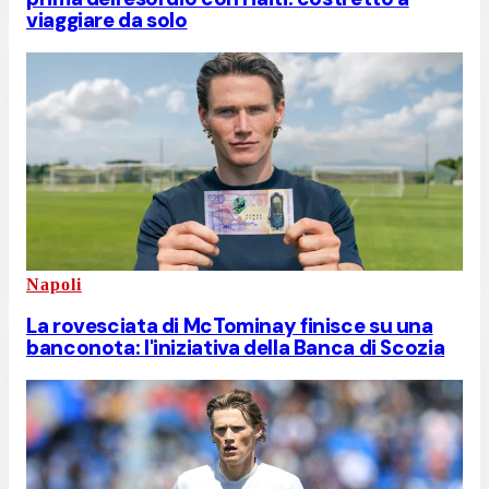
viaggiare da solo
Napoli
La rovesciata di McTominay finisce su una
banconota: l'iniziativa della Banca di Scozia