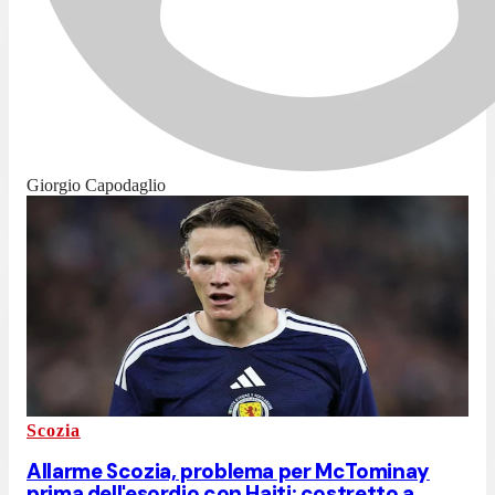
Giorgio Capodaglio
Scozia
Allarme Scozia, problema per McTominay
prima dell'esordio con Haiti: costretto a