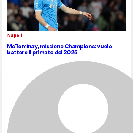
Napoli
McTominay, missione Champions: vuole
battere il primato del 2025