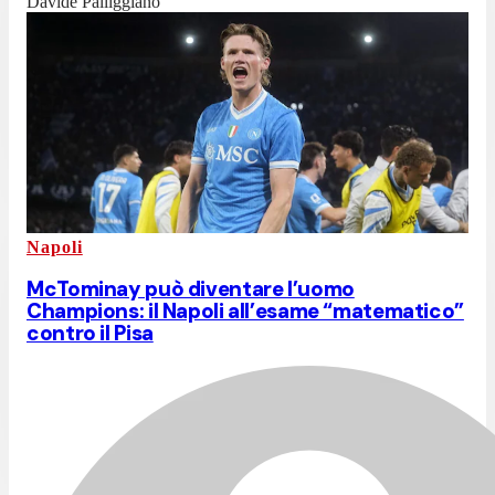
Davide Palliggiano
Napoli
McTominay può diventare l’uomo
Champions: il Napoli all’esame “matematico”
contro il Pisa