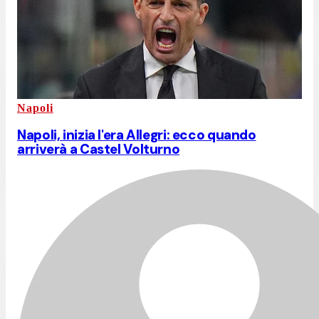
Napoli
Napoli, inizia l'era Allegri: ecco quando
arriverà a Castel Volturno