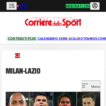
LIVE
Vai al contenuto principale
ABBONATI ORA
CONTENUTI PLUS
CALENDARIO SERIE A
CALCIO
TENNIS
SCOM
MILAN-LAZIO
Menu