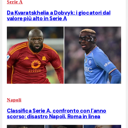
Serie A
Da Kvaratskhelia a Dobvyk: i giocatori dal
valore più alto in Serie A
Napoli
Classifica Serie A, confronto con l'anno
scorso: disastro Napoli, Roma in linea