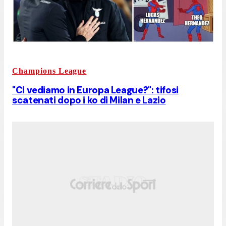
Champions League
"Ci vediamo in Europa League?": tifosi
scatenati dopo i ko di Milan e Lazio