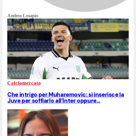
Andrea Losapio
Calciomercato
Che intrigo per Muharemovic: si inserisce la
Juve per soffiarlo all’Inter oppure…