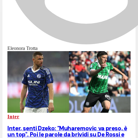
Eleonora Trotta
Inter
Inter, senti Dzeko: "Muharemovic va preso, è
un top". Poi le parole da brividi su De Rossi e