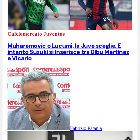
Calciomercato Juventus
Muharemovic o Lucumì, la Juve sceglie. E
intanto Suzuki si inserisce tra Dibu Martinez
e Vicario
Fabrizio Patania