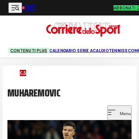
LIVE
Vai al contenuto principale
ABBONATI 
CONTENUTI PLUS
CALENDARIO SERIE A
CALCIO
TENNIS
SCOM
MUHAREMOVIC
Menu