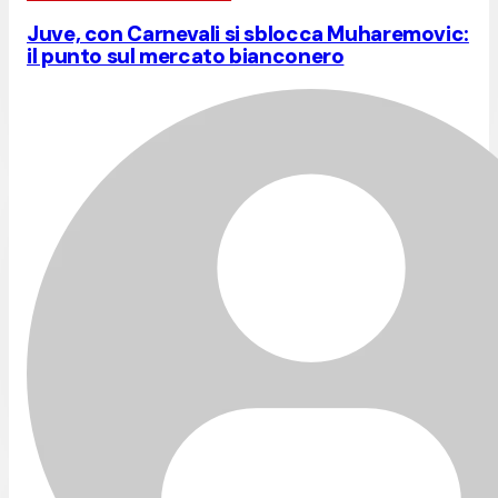
Juve, con Carnevali si sblocca Muharemovic:
il punto sul mercato bianconero