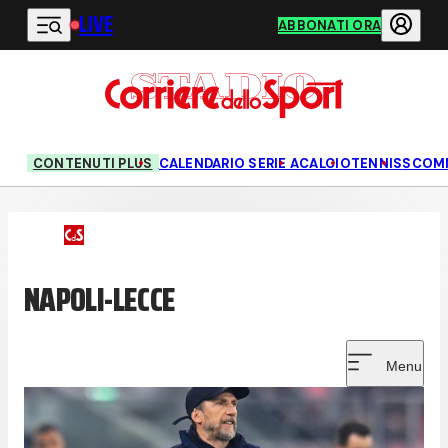
LIVE
Vai al contenuto principale
ABBONATI ORA
CONTENUTI PLUS
CALENDARIO SERIE A
CALCIO
TENNIS
SCOM
NAPOLI-LECCE
Menu