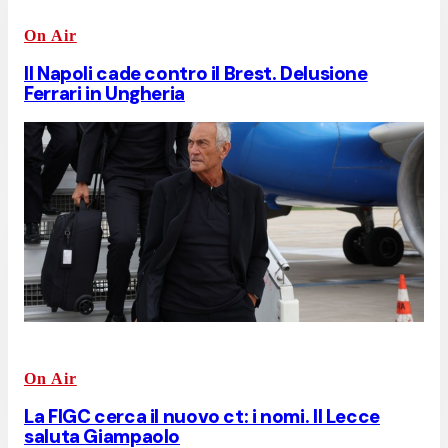
On Air
Il Napoli cade contro il Brest. Delusione
Ferrari in Ungheria
On Air
La FIGC cerca il nuovo ct: i nomi. Il Lecce
saluta Giampaolo