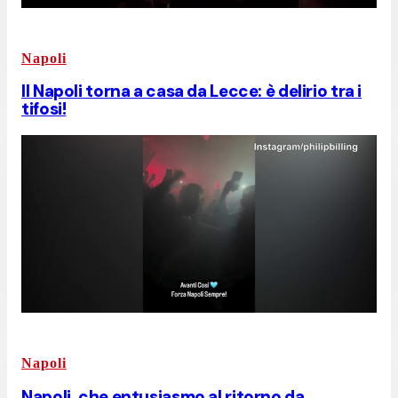
Napoli
Il Napoli torna a casa da Lecce: è delirio tra i
tifosi!
Napoli
Napoli, che entusiasmo al ritorno da