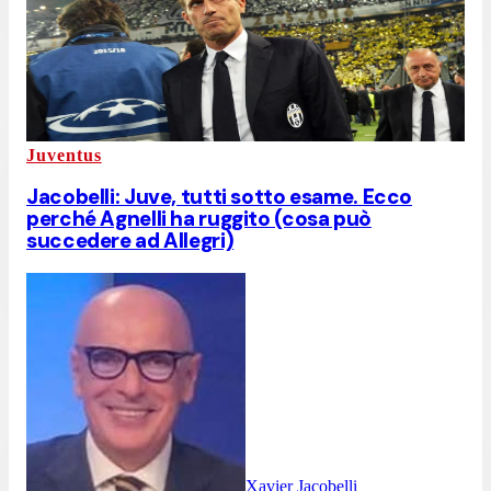
Juventus
Jacobelli: Juve, tutti sotto esame. Ecco
perché Agnelli ha ruggito (cosa può
succedere ad Allegri)
Xavier Jacobelli