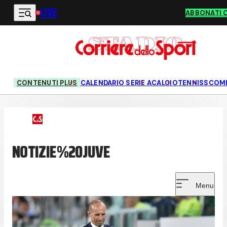
LIVE
Vai al contenuto principale
ABBONATI 
CONTENUTI PLUS
CALENDARIO SERIE A
CALCIO
TENNIS
SCOM
NOTIZIE%20JUVE
Menu