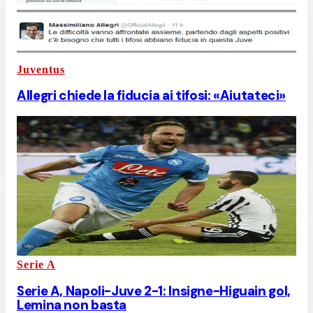
Juventus
Allegri chiede la fiducia ai tifosi: «Aiutateci»
Serie A
Serie A, Napoli-Juve 2-1: Insigne-Higuain gol,
Lemina non basta