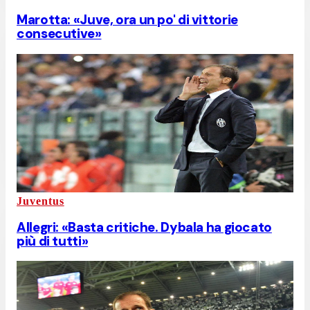
Marotta: «Juve, ora un po' di vittorie
consecutive»
Juventus
Allegri: «Basta critiche. Dybala ha giocato
più di tutti»