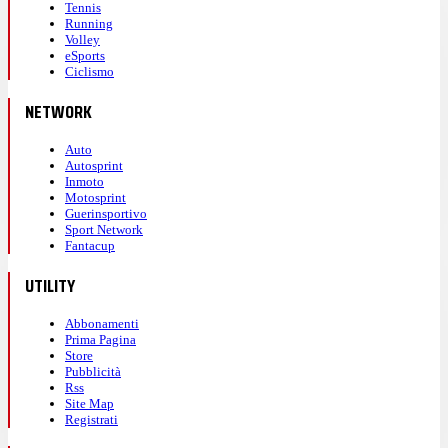
Tennis
Running
Volley
eSports
Ciclismo
NETWORK
Auto
Autosprint
Inmoto
Motosprint
Guerinsportivo
Sport Network
Fantacup
UTILITY
Abbonamenti
Prima Pagina
Store
Pubblicità
Rss
Site Map
Registrati