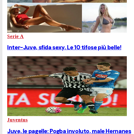
Serie A
Inter-Juve, sfida sexy. Le 10 tifose più belle!
Juventus
Juve, le pagelle: Pogba involuto, male Hernanes