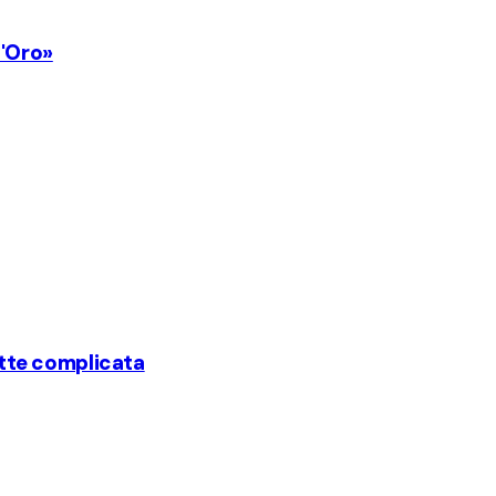
d'Oro»
notte complicata