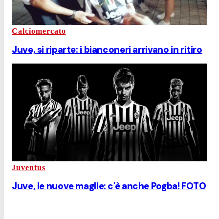
Calciomercato
Juve, si riparte: i bianconeri arrivano in ritiro
Juventus
Juve, le nuove maglie: c'è anche Pogba! FOTO