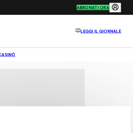
ABBONATI ORA
LEGGI IL GIORNALE
CASINÒ