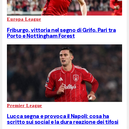
Europa League
Friburgo, vittoria nel segno di Grifo. Pari tra
Porto e Nottingham Forest
Premier League
Lucca segna e provoca il Napoli: cosa ha
scritto sui social e la dura reazione dei tifosi