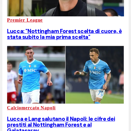
Premier League
Lucca: "Nottingham Forest scelta di cuore, è
stata subito la mia prima scelta"
Calciomercato Napoli
Lucca e Lang salutano il Napoli: le cifre dei
prestiti al Nottingham Forest e al
Galatasaray