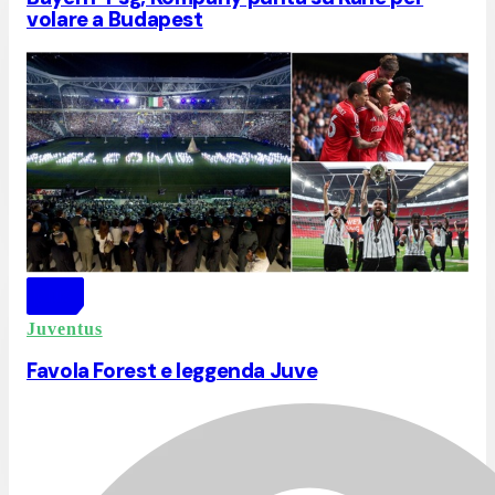
volare a Budapest
Juventus
Favola Forest e leggenda Juve