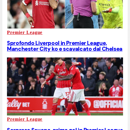
Premier League
Sprofondo Liverpool in Premier League,
Manchester City ko e scavalcato dal Chelsea
Premier League