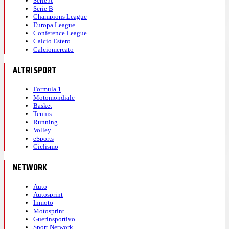
Serie A
Serie B
Champions League
Europa League
Conference League
Calcio Estero
Calciomercato
ALTRI SPORT
Formula 1
Motomondiale
Basket
Tennis
Running
Volley
eSports
Ciclismo
NETWORK
Auto
Autosprint
Inmoto
Motosprint
Guerinsportivo
Sport Network