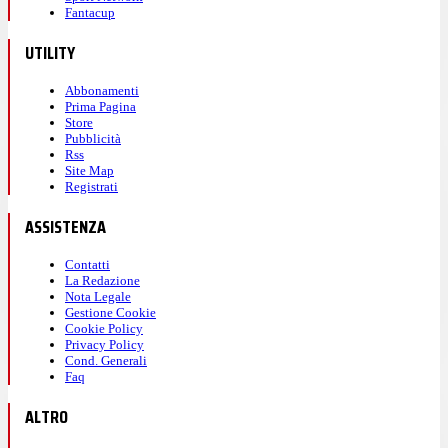
Fantacup
UTILITY
Abbonamenti
Prima Pagina
Store
Pubblicità
Rss
Site Map
Registrati
ASSISTENZA
Contatti
La Redazione
Nota Legale
Gestione Cookie
Cookie Policy
Privacy Policy
Cond. Generali
Faq
ALTRO