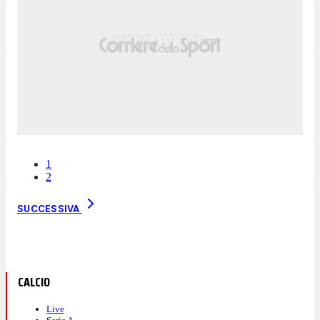
1
2
SUCCESSIVA
CALCIO
Live