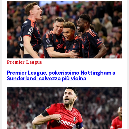
Premier League
Premier League, pokerissimo Nottingham a
Sunderland: salvezza più vicina