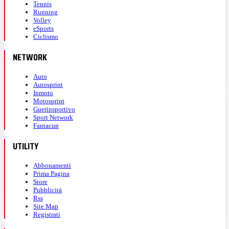
Tennis
Running
Volley
eSports
Ciclismo
NETWORK
Auto
Autosprint
Inmoto
Motosprint
Guerinsportivo
Sport Network
Fantacup
UTILITY
Abbonamenti
Prima Pagina
Store
Pubblicità
Rss
Site Map
Registrati