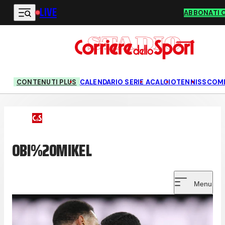
LIVE
Vai al contenuto principale
ABBONATI 
CONTENUTI PLUS
CALENDARIO SERIE A
CALCIO
TENNIS
SCOM
OBI%20MIKEL
Menu