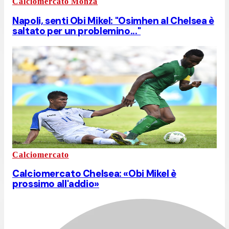
Calciomercato Monza
Napoli, senti Obi Mikel: "Osimhen al Chelsea è
saltato per un problemino..."
Calciomercato
Calciomercato Chelsea: «Obi Mikel è
prossimo all'addio»