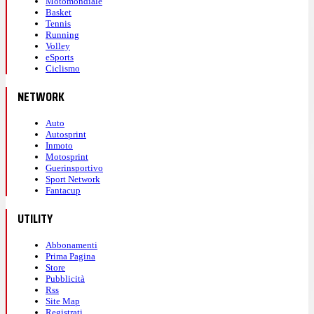
Motomondiale
Basket
Tennis
Running
Volley
eSports
Ciclismo
NETWORK
Auto
Autosprint
Inmoto
Motosprint
Guerinsportivo
Sport Network
Fantacup
UTILITY
Abbonamenti
Prima Pagina
Store
Pubblicità
Rss
Site Map
Registrati