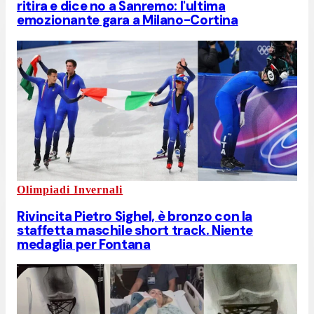
ritira e dice no a Sanremo: l'ultima
emozionante gara a Milano-Cortina
Olimpiadi Invernali
Rivincita Pietro Sighel, è bronzo con la
staffetta maschile short track. Niente
medaglia per Fontana