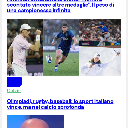
scontato vincere altre medaglie". Il peso di
una campionessa infinita
Calcio
Olimpiadi, rugby, baseball: lo sport italiano
vince, ma nel calcio sprofonda