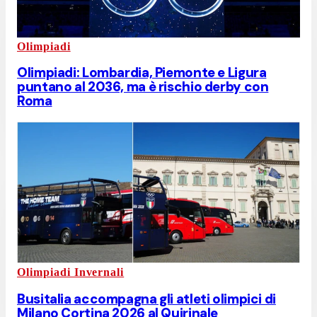
Olimpiadi
Olimpiadi: Lombardia, Piemonte e Ligura
puntano al 2036, ma è rischio derby con
Roma
Olimpiadi Invernali
Busitalia accompagna gli atleti olimpici di
Milano Cortina 2026 al Quirinale