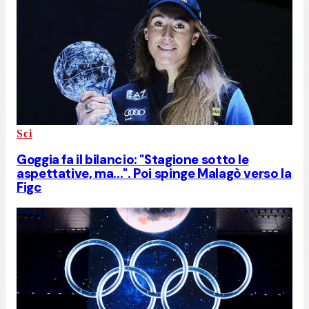
Sci
Goggia fa il bilancio: "Stagione sotto le
aspettative, ma...". Poi spinge Malagò verso la
Figc