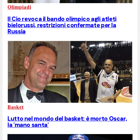
Olimpiadi
Il Cio revoca il bando olimpico agli atleti
bielorussi, restrizioni confermate per la
Russia
Basket
Lutto nel mondo del basket: è morto Oscar,
la 'mano santa'