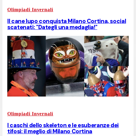
Olimpiadi Invernali
Il cane lupo conquista Milano Cortina, social
scatenati: "Dategli una medaglia!"
Olimpiadi Invernali
I caschi dello skeleton e le esuberanze dei
tifosi: il meglio di Milano Cortina