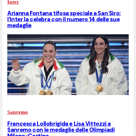
Inter
Arianna Fontana tifosa speciale a San Siro:
l'Inter la celebra con il numero 14 delle sue
medaglie
Sanremo
Francesca Lollobrigida e Lisa Vittozzi a
Sanremo con le medaglie delle Olimpiadi
Milano-Cortina