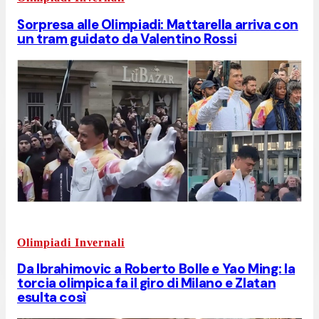
Sorpresa alle Olimpiadi: Mattarella arriva con
un tram guidato da Valentino Rossi
Olimpiadi Invernali
Da Ibrahimovic a Roberto Bolle e Yao Ming: la
torcia olimpica fa il giro di Milano e Zlatan
esulta così