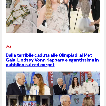
Sci
Dalla terribile caduta alle Olimpiadi al Met
Gala: Lindsey Vonn riappare elegantissima in
pubblico sul red carpet