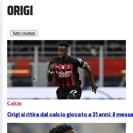
ORIGI
Tutti i risultati
Calcio
Origi si ritira dal calcio giocato a 31 anni: il me