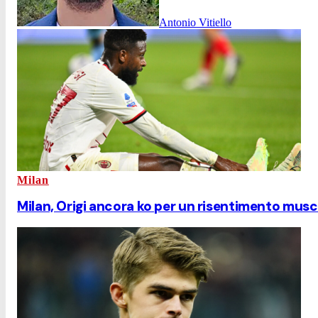
Antonio Vitiello
Milan
Milan, Origi ancora ko per un risentimento musc