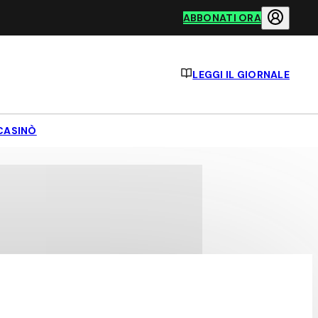
ABBONATI ORA
LEGGI IL GIORNALE
CASINÒ